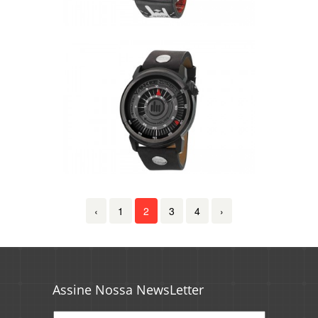
‹
1
2
3
4
›
Assine Nossa NewsLetter