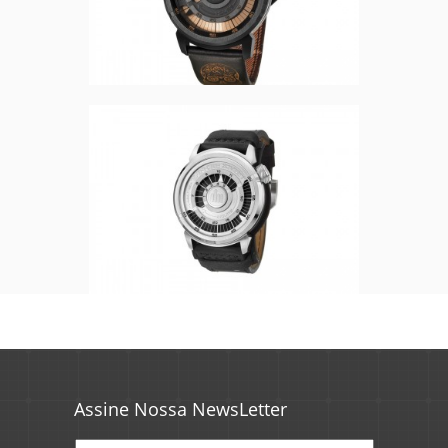
Assine Nossa NewsLetter