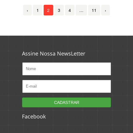
‹
1
2
3
4
…
11
›
Assine Nossa NewsLetter
Facebook